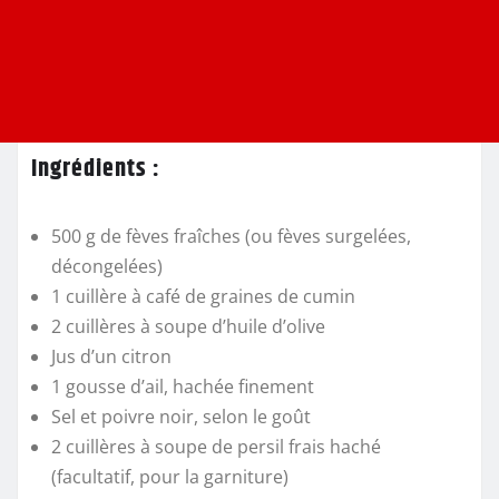
Ingrédients :
500 g de fèves fraîches (ou fèves surgelées,
décongelées)
1 cuillère à café de graines de cumin
2 cuillères à soupe d’huile d’olive
Jus d’un citron
1 gousse d’ail, hachée finement
Sel et poivre noir, selon le goût
2 cuillères à soupe de persil frais haché
(facultatif, pour la garniture)