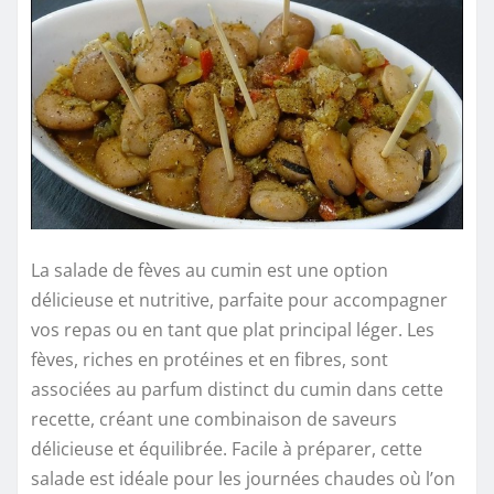
La salade de fèves au cumin est une option
délicieuse et nutritive, parfaite pour accompagner
vos repas ou en tant que plat principal léger. Les
fèves, riches en protéines et en fibres, sont
associées au parfum distinct du cumin dans cette
recette, créant une combinaison de saveurs
délicieuse et équilibrée. Facile à préparer, cette
salade est idéale pour les journées chaudes où l’on