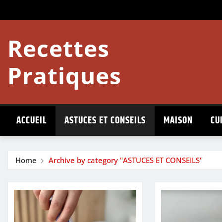
Skip
to
content
Recettes
Pratiques
ACCUEIL
ASTUCES ET CONSEILS
MAISON
CU
Home
Archive by category "ASTUCES ET CONSEILS"