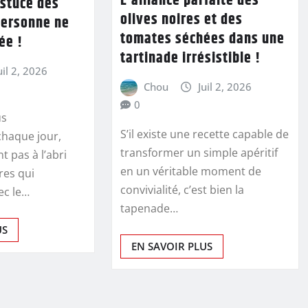
L’alliance parfaite des
astuce des
olives noires et des
personne ne
tomates séchées dans une
ée !
tartinade irrésistible !
uil 2, 2026
Chou
Juil 2, 2026
0
us
S’il existe une recette capable de
haque jour,
transformer un simple apéritif
t pas à l’abri
en un véritable moment de
res qui
convivialité, c’est bien la
ec le…
tapenade…
US
EN SAVOIR PLUS