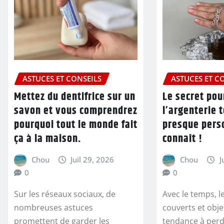
ASTUCES ET CONSEILS
ASTUCES ET C
Mettez du dentifrice sur un
Le secret pou
savon et vous comprendrez
l’argenterie 
pourquoi tout le monde fait
presque pers
ça à la maison.
connaît !
Chou
Juil 29, 2026
Chou
J
0
0
Sur les réseaux sociaux, de
Avec le temps, le
nombreuses astuces
couverts et obje
promettent de garder les
tendance à perdr