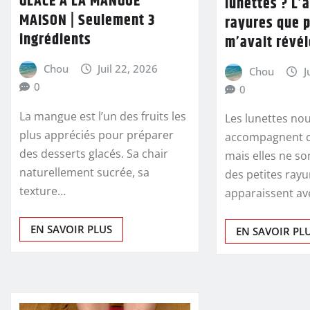
GLACE À LA MANGUE
lunettes ? L’
MAISON | Seulement 3
rayures que 
ingrédients
m’avait révél
Chou
Juil 22, 2026
Chou
J
0
0
La mangue est l’un des fruits les
Les lunettes no
plus appréciés pour préparer
accompagnent c
des desserts glacés. Sa chair
mais elles ne son
naturellement sucrée, sa
des petites rayu
texture…
apparaissent av
EN SAVOIR PLUS
EN SAVOIR PL