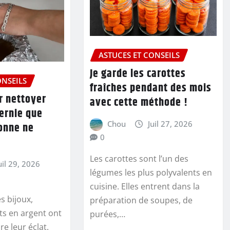
ASTUCES ET CONSEILS
Je garde les carottes
ONSEILS
fraîches pendant des mois
r nettoyer
avec cette méthode !
ternie que
Chou
Juil 27, 2026
onne ne
0
Les carottes sont l’un des
uil 29, 2026
légumes les plus polyvalents en
cuisine. Elles entrent dans la
s bijoux,
préparation de soupes, de
ts en argent ont
purées,…
e leur éclat.