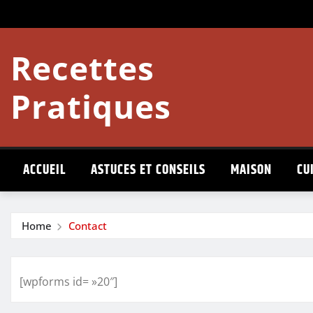
Skip
to
content
Recettes
Pratiques
ACCUEIL
ASTUCES ET CONSEILS
MAISON
CU
Home
Contact
[wpforms id= »20″]