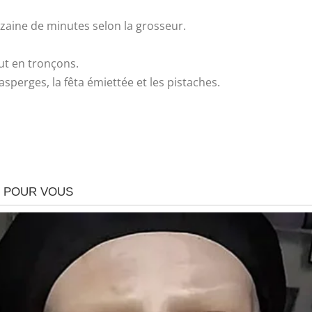
izaine de minutes selon la grosseur.
out en tronçons.
asperges, la fêta émiettée et les pistaches.