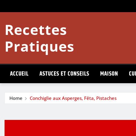
Skip
to
content
Recettes
Pratiques
ACCUEIL
ASTUCES ET CONSEILS
MAISON
CU
Home
Conchiglie aux Asperges, Fêta, Pistaches