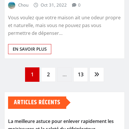
Chou
Oct 31, 2022
0
Vous voulez que votre maison ait une odeur propre
et naturelle, mais vous ne pouvez pas vous
permettre de dépenser…
EN SAVOIR PLUS
Pagination
1
2
…
13
des
ARTICLES RÉCENTS
publications
La meilleure astuce pour enlever rapidement les
moisissures et la saleté du réfrigérateur