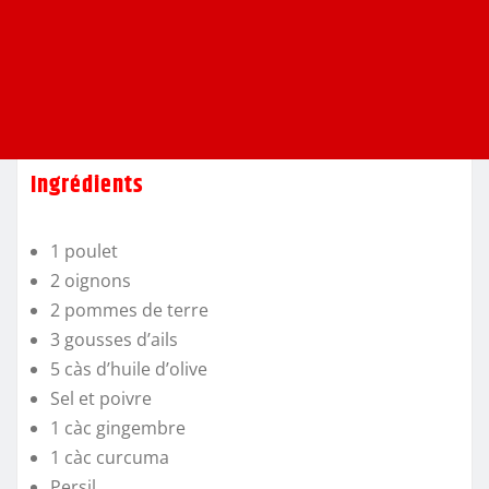
Ingrédients
1 poulet
2 oignons
2 pommes de terre
3 gousses d’ails
5 càs d’huile d’olive
Sel et poivre
1 càc gingembre
1 càc curcuma
Persil