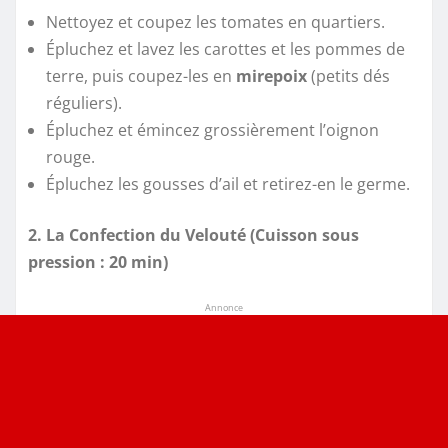
Nettoyez et coupez les tomates en quartiers.
Épluchez et lavez les carottes et les pommes de
terre, puis coupez-les en
mirepoix
(petits dés
réguliers).
Épluchez et émincez grossièrement l’oignon
rouge.
Épluchez les gousses d’ail et retirez-en le germe.
2. La Confection du Velouté (Cuisson sous
pression : 20 min)
Annonce