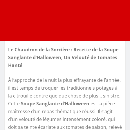
Le Chaudron de la Sorcière : Recette de la Soupe
Sanglante d’Halloween, Un Velouté de Tomates
Hanté
À l’approche de la nuit la plus effrayante de l’année,
il est temps de troquer les traditionnels potages à
la citrouille contre quelque chose de plus… sinistre.
Cette
Soupe Sanglante d’Halloween
est la pièce
maîtresse d’un repas thématique réussi. Il s’agit
d’un velouté de légumes intensément coloré, qui
doit sa teinte écarlate aux tomates de saison, relevé