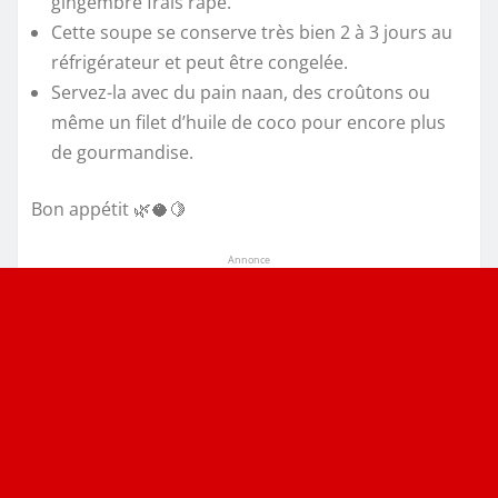
gingembre frais râpé.
Cette soupe se conserve très bien 2 à 3 jours au
réfrigérateur et peut être congelée.
Servez-la avec du pain naan, des croûtons ou
même un filet d’huile de coco pour encore plus
de gourmandise.
Bon appétit 🌿🥥🍋
Annonce