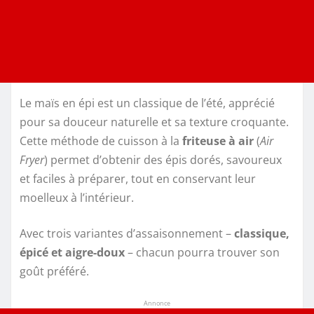
Le maïs en épi est un classique de l’été, apprécié
pour sa douceur naturelle et sa texture croquante.
Cette méthode de cuisson à la
friteuse à air
(
Air
Fryer
) permet d’obtenir des épis dorés, savoureux
et faciles à préparer, tout en conservant leur
moelleux à l’intérieur.
Avec trois variantes d’assaisonnement –
classique,
épicé et aigre-doux
– chacun pourra trouver son
goût préféré.
Annonce