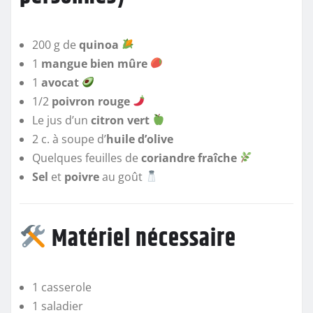
200 g de
quinoa
1
mangue bien mûre
1
avocat
1/2
poivron rouge
Le jus d’un
citron vert
2 c. à soupe d’
huile d’olive
Quelques feuilles de
coriandre fraîche
Sel
et
poivre
au goût
Matériel nécessaire
1 casserole
1 saladier