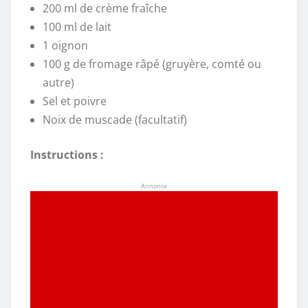
200 ml de crème fraîche
100 ml de lait
1 oignon
100 g de fromage râpé (gruyère, comté ou
autre)
Sel et poivre
Noix de muscade (facultatif)
Instructions :
Annonce