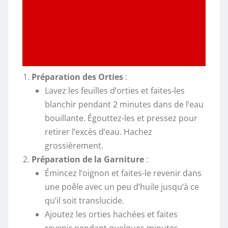
Préparation des Orties
:
Lavez les feuilles d’orties et faites-les
blanchir pendant 2 minutes dans de l’eau
bouillante. Égouttez-les et pressez pour
retirer l’excès d’eau. Hachez
grossièrement.
Préparation de la Garniture
:
Émincez l’oignon et faites-le revenir dans
une poêle avec un peu d’huile jusqu’à ce
qu’il soit translucide.
Ajoutez les orties hachées et faites