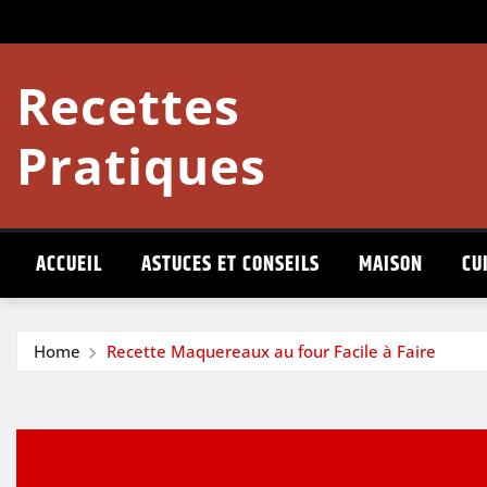
Skip
to
content
Recettes
Pratiques
ACCUEIL
ASTUCES ET CONSEILS
MAISON
CU
Home
Recette Maquereaux au four Facile à Faire