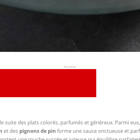
Annonce
de suite des plats colorés, parfumés et généreux. Parmi eux,
n
et des
pignons de pin
forme une sauce onctueuse et parf
ortent une touche sucrée et juteuse qui équilibre parfaite