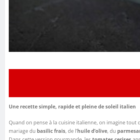
Une recette simple, rapide et pleine de soleil italien
Quand on pense à la cuisine italienne, on imagine tout 
mariage du
basilic frais
, de l’
huile d’olive
, du
parmesa
Dans cette version gourmande, les
tomates cerises
app