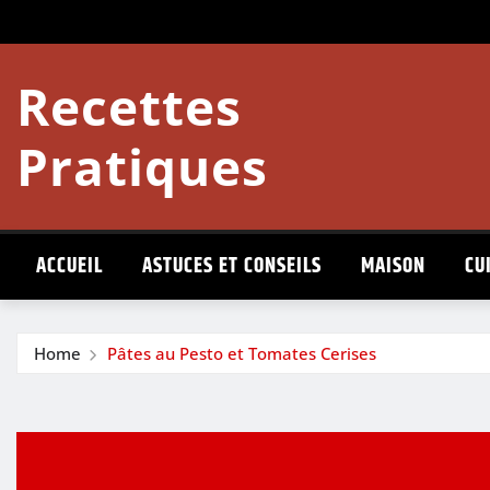
Skip
to
content
Recettes
Pratiques
ACCUEIL
ASTUCES ET CONSEILS
MAISON
CU
Home
Pâtes au Pesto et Tomates Cerises