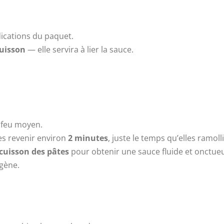
dications du paquet.
cuisson
— elle servira à lier la sauce.
 feu moyen.
les revenir environ
2 minutes
, juste le temps qu’elles ramol
cuisson des pâtes
pour obtenir une sauce fluide et onctue
gène.