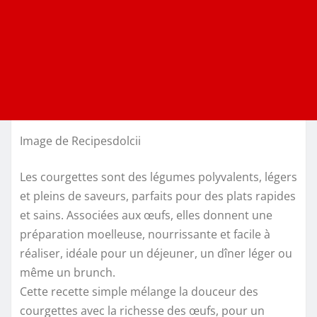
Image de Recipesdolcii
Les courgettes sont des légumes polyvalents, légers
et pleins de saveurs, parfaits pour des plats rapides
et sains. Associées aux œufs, elles donnent une
préparation moelleuse, nourrissante et facile à
réaliser, idéale pour un déjeuner, un dîner léger ou
même un brunch.
Cette recette simple mélange la douceur des
courgettes avec la richesse des œufs, pour un