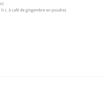
ur)
u ½ c. à café de gingembre en poudre)