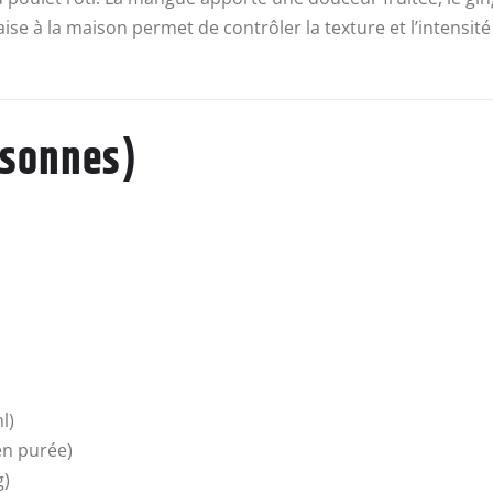
e à la maison permet de contrôler la texture et l’intensité
rsonnes)
l)
en purée)
g)