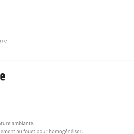
rre
pe
ature ambiante.
oucement au fouet pour homogénéiser.