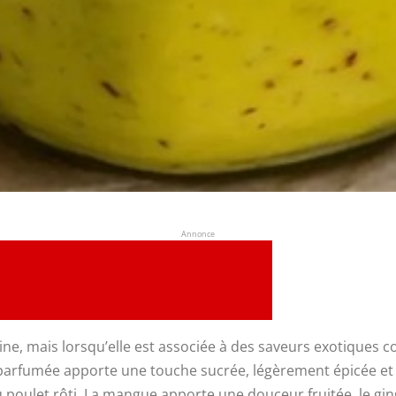
Annonce
e, mais lorsqu’elle est associée à des saveurs exotiques c
 parfumée apporte une touche sucrée, légèrement épicée et
 poulet rôti. La mangue apporte une douceur fruitée, le gi