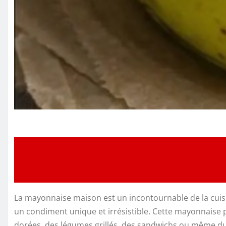
La mayonnaise maison est un incontournable de la cuisin
un condiment unique et irrésistible. Cette mayonnaise
dorées, des légumes grillés, des sandwichs ou même du