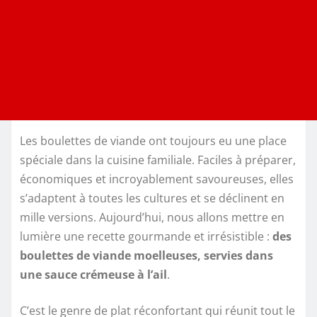
Les boulettes de viande ont toujours eu une place
spéciale dans la cuisine familiale. Faciles à préparer,
économiques et incroyablement savoureuses, elles
s’adaptent à toutes les cultures et se déclinent en
mille versions. Aujourd’hui, nous allons mettre en
lumière une recette gourmande et irrésistible :
des
boulettes de viande moelleuses, servies dans
une sauce crémeuse à l’ail
.
C’est le genre de plat réconfortant qui réunit tout le