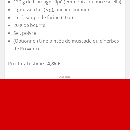
120 g de fromage râpé (emmental ou mozzarella)
1 gousse d’ail (5 g), hachée finement
1 c. à soupe de farine (10 g)
20 g de beurre
Sel, poivre
(Optionnel) Une pincée de muscade ou d’herbes
de Provence
Prix total estimé :
4,85 €
Annonce