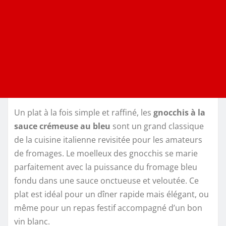
Un plat à la fois simple et raffiné, les
gnocchis à la
sauce crémeuse au bleu
sont un grand classique
de la cuisine italienne revisitée pour les amateurs
de fromages. Le moelleux des gnocchis se marie
parfaitement avec la puissance du fromage bleu
fondu dans une sauce onctueuse et veloutée. Ce
plat est idéal pour un dîner rapide mais élégant, ou
même pour un repas festif accompagné d’un bon
vin blanc.