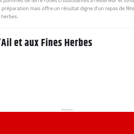
 pommes de terre rôties croustillantes à l’extérieur et fonda
réparation mais offre un résultat digne d’un repas de fête. 
s herbes.
’Ail et aux Fines Herbes
Annonce