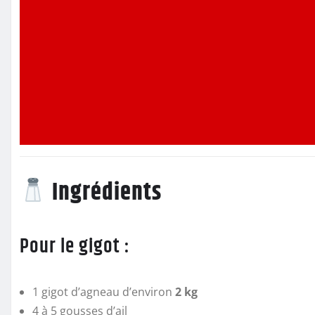
Ingrédients
Pour le gigot :
1 gigot d’agneau d’environ
2 kg
4 à 5 gousses d’ail