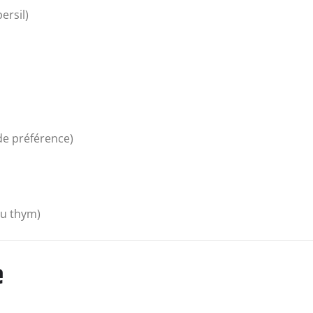
ersil)
de préférence)
ou thym)
e