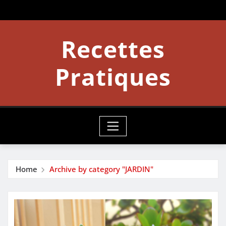
Skip
to
content
Recettes
Pratiques
Home
Archive by category "JARDIN"