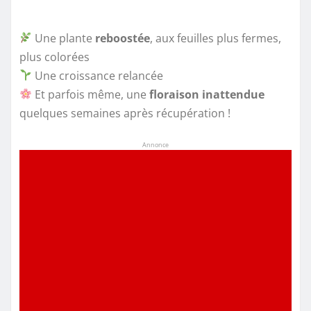
Une plante
reboostée
, aux feuilles plus fermes,
plus colorées
Une croissance relancée
Et parfois même, une
floraison inattendue
quelques semaines après récupération !
Annonce