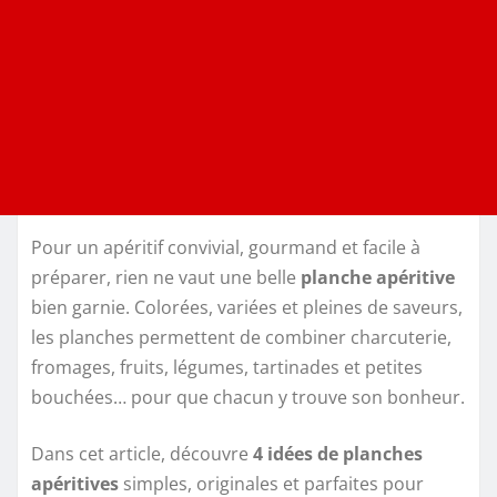
Pour un apéritif convivial, gourmand et facile à
préparer, rien ne vaut une belle
planche apéritive
bien garnie. Colorées, variées et pleines de saveurs,
les planches permettent de combiner charcuterie,
fromages, fruits, légumes, tartinades et petites
bouchées… pour que chacun y trouve son bonheur.
Dans cet article, découvre
4 idées de planches
apéritives
simples, originales et parfaites pour