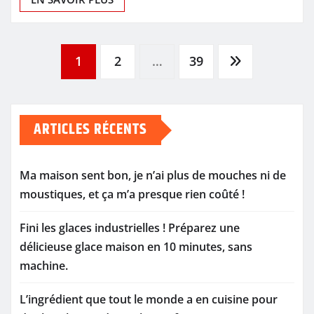
Pagination
1
2
…
39
des
ARTICLES RÉCENTS
publications
Ma maison sent bon, je n’ai plus de mouches ni de
moustiques, et ça m’a presque rien coûté !
Fini les glaces industrielles ! Préparez une
délicieuse glace maison en 10 minutes, sans
machine.
L’ingrédient que tout le monde a en cuisine pour