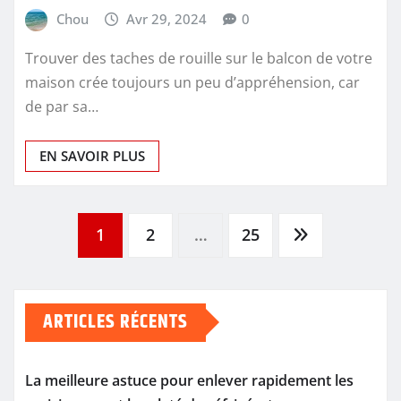
Chou
Avr 29, 2024
0
Trouver des taches de rouille sur le balcon de votre
maison crée toujours un peu d’appréhension, car
de par sa…
EN SAVOIR PLUS
Pagination
1
2
…
25
des
ARTICLES RÉCENTS
publications
La meilleure astuce pour enlever rapidement les