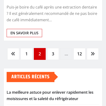
Puis-je boire du café après une extraction dentaire
? Il est généralement recommandé de ne pas boire
de café immédiatement…
EN SAVOIR PLUS
Pagination
1
2
3
…
12
des
ARTICLES RÉCENTS
publications
La meilleure astuce pour enlever rapidement les
moisissures et la saleté du réfrigérateur