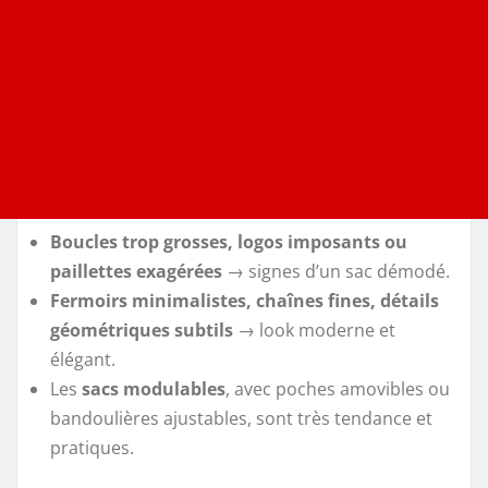
Boucles trop grosses, logos imposants ou
paillettes exagérées
→ signes d’un sac démodé.
Fermoirs minimalistes, chaînes fines, détails
géométriques subtils
→ look moderne et
élégant.
Les
sacs modulables
, avec poches amovibles ou
bandoulières ajustables, sont très tendance et
pratiques.