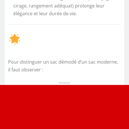
cirage, rangement adéquat) prolonge leur
élégance et leur durée de vie.
Pour distinguer un sac démodé d’un sac moderne,
il faut observer :
Annonce