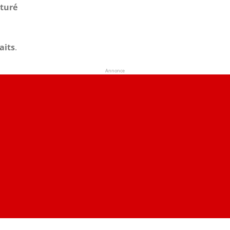
aturé
aits
.
Annonce