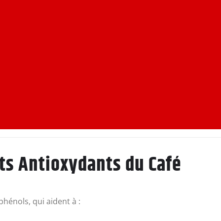
aits Antioxydants du Café
hénols, qui aident à :