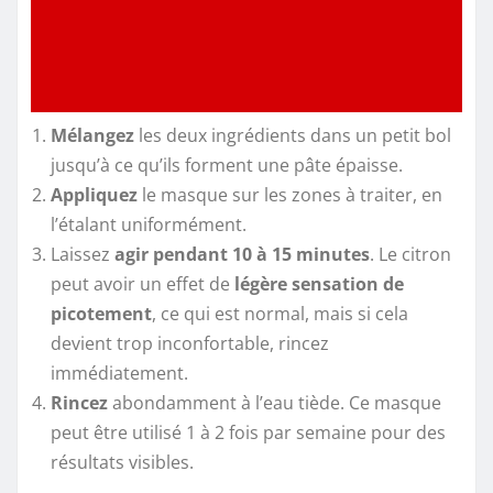
Mélangez
les deux ingrédients dans un petit bol
jusqu’à ce qu’ils forment une pâte épaisse.
Appliquez
le masque sur les zones à traiter, en
l’étalant uniformément.
Laissez
agir pendant 10 à 15 minutes
. Le citron
peut avoir un effet de
légère sensation de
picotement
, ce qui est normal, mais si cela
devient trop inconfortable, rincez
immédiatement.
Rincez
abondamment à l’eau tiède. Ce masque
peut être utilisé 1 à 2 fois par semaine pour des
résultats visibles.