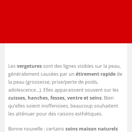
Les
vergetures
sont des lignes visibles sur la peau,
généralement causées par un
étirement rapide
de
la peau (grossesse, prise/perte de poids,
adolescence…). Elles apparaissent souvent sur les
cuisses, hanches, fesses, ventre et seins
. Bien
qu’elles soient inoffensives, beaucoup souhaitent
les atténuer pour des raisons esthétiques.
Bonne nouvelle : certains
soins maison naturels