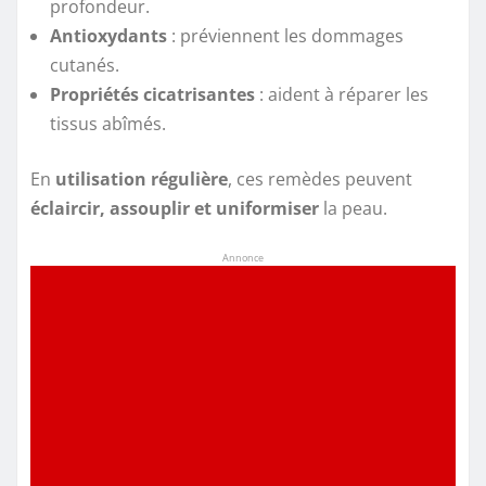
profondeur.
Antioxydants
: préviennent les dommages
cutanés.
Propriétés cicatrisantes
: aident à réparer les
tissus abîmés.
En
utilisation régulière
, ces remèdes peuvent
éclaircir, assouplir et uniformiser
la peau.
Annonce