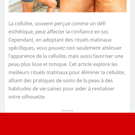
La cellulite, souvent perçue comme un défi
esthétique, peut affecter la confiance en soi.
Cependant, en adoptant des rituels matinaux
spécifiques, vous pouvez non seulement atténuer
l’apparence de la cellulite, mais aussi favoriser une
peau plus lisse et tonique. Cet article explore les
meilleurs rituels matinaux pour éliminer la cellulite,
alliant des pratiques de soins de la peau à des
habitudes de vie saines pour aider à revitaliser
votre silhouette.
Annonce