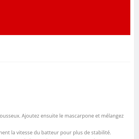
 mousseux. Ajoutez ensuite le mascarpone et mélangez
t la vitesse du batteur pour plus de stabilité.