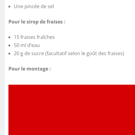
Une pincée de sel
Pour le sirop de fraises :
15 fraises fraîches
50 ml d’eau
20 g de sucre (facultatif selon le goût des fraises)
Pour le montage :