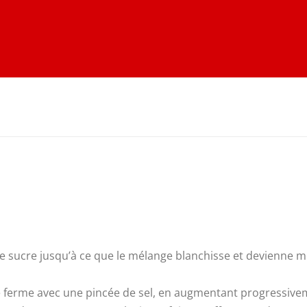
le sucre jusqu’à ce que le mélange blanchisse et devienne
 ferme avec une pincée de sel, en augmentant progressivemen