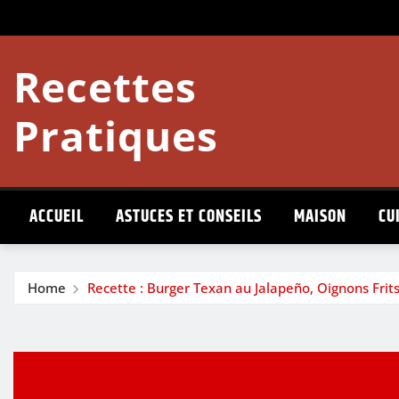
Skip
to
content
Recettes
Pratiques
ACCUEIL
ASTUCES ET CONSEILS
MAISON
CU
Home
Recette : Burger Texan au Jalapeño, Oignons Fri