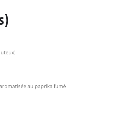
s)
juteux)
 aromatisée au paprika fumé