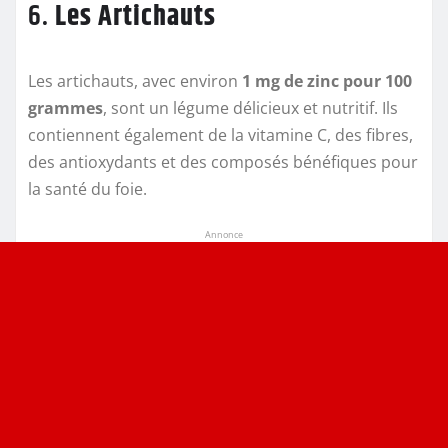
6.
Les Artichauts
Les artichauts, avec environ
1 mg de zinc pour 100
grammes
, sont un légume délicieux et nutritif. Ils
contiennent également de la vitamine C, des fibres,
des antioxydants et des composés bénéfiques pour
la santé du foie.
Annonce