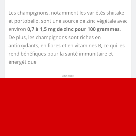
Les champignons, notamment les variétés shiitake
et portobello, sont une source de zinc végétale avec
environ
0,7 à 1,5 mg de zinc pour 100 grammes
.
De plus, les champignons sont riches en
antioxydants, en fibres et en vitamines B, ce qui les
rend bénéfiques pour la santé immunitaire et
énergétique.
Annonce