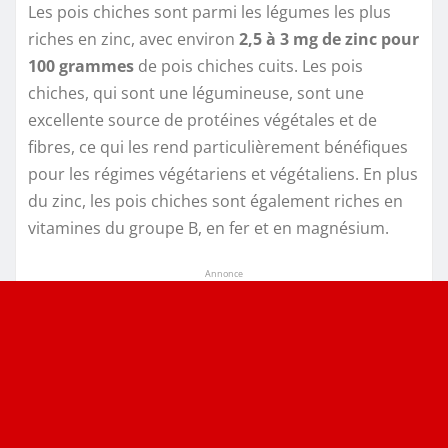
Les pois chiches sont parmi les légumes les plus
riches en zinc, avec environ
2,5 à 3 mg de zinc pour
100 grammes
de pois chiches cuits. Les pois
chiches, qui sont une légumineuse, sont une
excellente source de protéines végétales et de
fibres, ce qui les rend particulièrement bénéfiques
pour les régimes végétariens et végétaliens. En plus
du zinc, les pois chiches sont également riches en
vitamines du groupe B, en fer et en magnésium.
Annonce