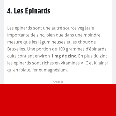
4.
Les Épinards
Les épinards sont une autre source végétale
importante de zinc, bien que dans une moindre
mesure que les légumineuses et les choux de
Bruxelles. Une portion de 100 grammes d’épinards
cuits contient environ
1 mg de zinc
. En plus du zinc,
les épinards sont riches en vitamines A, C et K, ainsi
qu’en folate, fer et magnésium.
Annonce