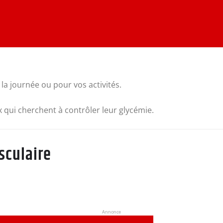
a journée ou pour vos activités.
 qui cherchent à contrôler leur glycémie.
sculaire
Annonce