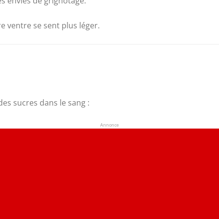
s envies de grignotage.
re ventre se sent plus léger.
 des sucres dans le sang :
Annonce