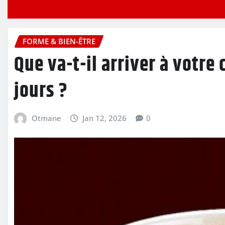
FORME & BIEN-ÊTRE
Que va-t-il arriver à votr
jours ?
Otmane
Jan 12, 2026
0