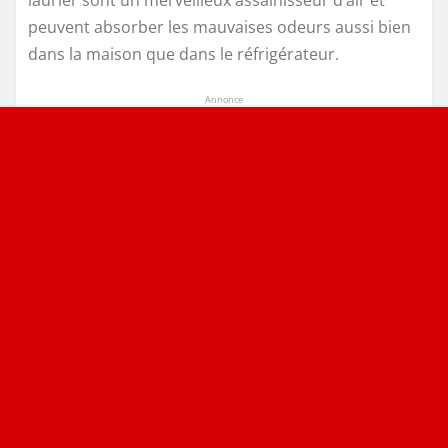
laurier sont un merveilleux assainisseur d’air et
peuvent absorber les mauvaises odeurs aussi bien
dans la maison que dans le réfrigérateur.
Annonce