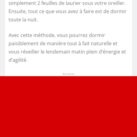
simplement 2 feuilles de laurier sous votre oreiller.
Ensuite, tout ce que vous avez à faire est de dormir
toute la nuit.
Avec cette méthode, vous pourrez dormir
paisiblement de manière tout à fait naturelle et
vous réveiller le lendemain matin plein d’énergie et
d’agilité.
Annonce