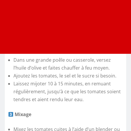
Dans une grande poêle ou casserole, versez
l’huile d’olive et faites chauffer à feu moyen.
Ajoutez les tomates, le sel et le sucre si besoin.
Laissez mijoter 10 à 15 minutes, en remuant
régulièrement, jusqu’à ce que les tomates soient
tendres et aient rendu leur eau.
Mixage
Mixez les tomates cuites à l’aide d’un blender ou