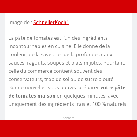
Image de :
SchnellerKoch1
La pâte de tomates est l’un des ingrédients
incontournables en cuisine. Elle donne de la
couleur, de la saveur et de la profondeur aux
sauces, ragoûts, soupes et plats mijotés. Pourtant,
celle du commerce contient souvent des
conservateurs, trop de sel ou de sucre ajouté.
Bonne nouvelle : vous pouvez préparer
votre pâte
de tomates maison
en quelques minutes, avec
uniquement des ingrédients frais et 100 % naturels.
Annonce