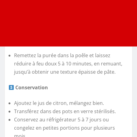
Remettez la purée dans la poêle et laissez
réduire à feu doux 5 à 10 minutes, en remuant,
jusqu’à obtenir une texture épaisse de pâte.
Conservation
Ajoutez le jus de citron, mélangez bien.
Transférez dans des pots en verre stérilisés.
Conservez au réfrigérateur 5 à 7 jours ou
congelez en petites portions pour plusieurs
mois.