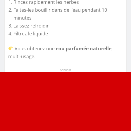
Rincez rapidement les herbes
Faites-les bouillir dans de l’eau pendant 10
minutes
Laissez refroidir
Filtrez le liquide
Vous obtenez une
eau parfumée naturelle
,
multi-usage.
Annonce