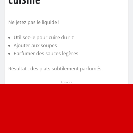
cuisine
Ne jetez pas le liquide !
Utilisez-le pour cuire du riz
Ajouter aux soupes
Parfumer des sauces légères
Résultat : des plats subtilement parfumés.
Annonce