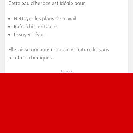
Cette eau d’herbes est idéale pour :
Nettoyer les plans de travail
Rafraîchir les tables
Essuyer l’évier
Elle laisse une odeur douce et naturelle, sans
produits chimiques.
Annonce