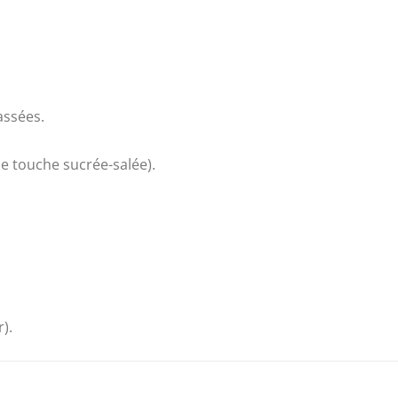
assées.
ne touche sucrée-salée).
).