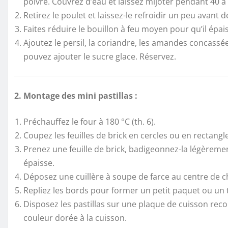
poivre. Couvrez d’eau et laissez mijoter pendant 40 à 
Retirez le poulet et laissez-le refroidir un peu avant d
Faites réduire le bouillon à feu moyen pour qu’il épai
Ajoutez le persil, la coriandre, les amandes concassée
pouvez ajouter le sucre glace. Réservez.
2. Montage des mini pastillas :
Préchauffez le four à 180 °C (th. 6).
Coupez les feuilles de brick en cercles ou en rectangl
Prenez une feuille de brick, badigeonnez-la légèreme
épaisse.
Déposez une cuillère à soupe de farce au centre de ch
Repliez les bords pour former un petit paquet ou un t
Disposez les pastillas sur une plaque de cuisson rec
couleur dorée à la cuisson.