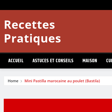
Skip
to
content
Recettes
Pratiques
ACCUEIL
ASTUCES ET CONSEILS
MAISON
CU
Home
Mini Pastilla marocaine au poulet (Bastila)