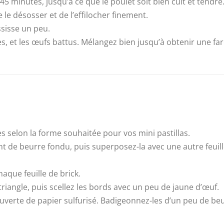
45 minutes, jusqu’à ce que le poulet soit bien cuit et tendre
e le désosser et de l’effilocher finement.
ssisse un peu.
s, et les œufs battus. Mélangez bien jusqu’à obtenir une farc
es selon la forme souhaitée pour vos mini pastillas.
nt de beurre fondu, puis superposez-la avec une autre feuil
aque feuille de brick.
riangle, puis scellez les bords avec un peu de jaune d’œuf.
ouverte de papier sulfurisé. Badigeonnez-les d’un peu de be