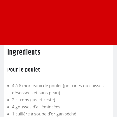
Ingrédients
Pour le poulet
4 à 6 morceaux de poulet (poitrines ou cuisses
désossées et sans peau)
2 citrons (jus et zeste)
4 gousses d’ail émincées
1 cuillère à soupe d’origan séché