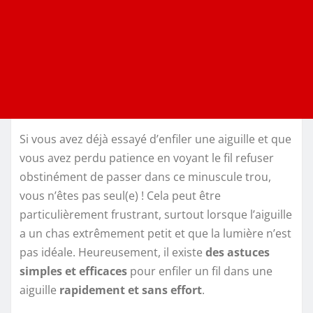
Si vous avez déjà essayé d’enfiler une aiguille et que
vous avez perdu patience en voyant le fil refuser
obstinément de passer dans ce minuscule trou,
vous n’êtes pas seul(e) ! Cela peut être
particulièrement frustrant, surtout lorsque l’aiguille
a un chas extrêmement petit et que la lumière n’est
pas idéale. Heureusement, il existe
des astuces
simples et efficaces
pour enfiler un fil dans une
aiguille
rapidement et sans effort
.