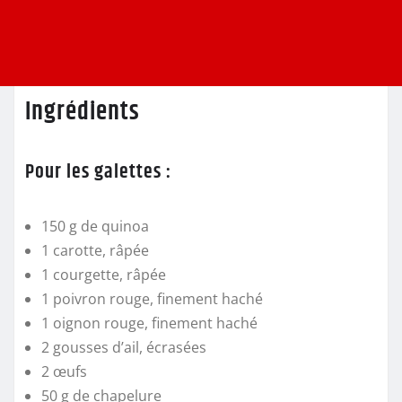
Ingrédients
Pour les galettes :
150 g de quinoa
1 carotte
, râpée
1 courgette
, râpée
1 poivron rouge
, finement haché
1 oignon rouge
, finement haché
2 gousses d’ail
, écrasées
2 œufs
50 g de chapelure