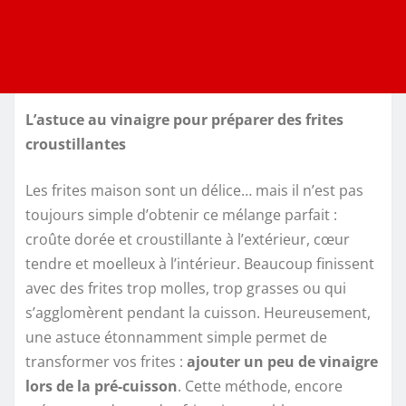
L’astuce au vinaigre pour préparer des frites
croustillantes
Les frites maison sont un délice… mais il n’est pas
toujours simple d’obtenir ce mélange parfait :
croûte dorée et croustillante à l’extérieur, cœur
tendre et moelleux à l’intérieur. Beaucoup finissent
avec des frites trop molles, trop grasses ou qui
s’agglomèrent pendant la cuisson. Heureusement,
une astuce étonnamment simple permet de
transformer vos frites :
ajouter un peu de vinaigre
lors de la pré-cuisson
. Cette méthode, encore