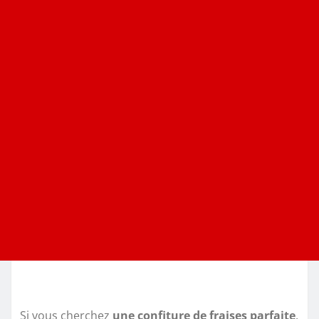
Si vous cherchez
une confiture de fraises parfaite
,