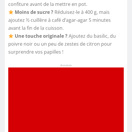
confiture avant de la mettre en pot.
Moins de sucre ?
Réduisez-le à 400 g, mais
ajoutez ½ cuillère à café d’agar-agar 5 minutes
avant la fin de la cuisson.
Une touche originale ?
Ajoutez du basilic, du
poivre noir ou un peu de zestes de citron pour
surprendre vos papilles !
Annonce