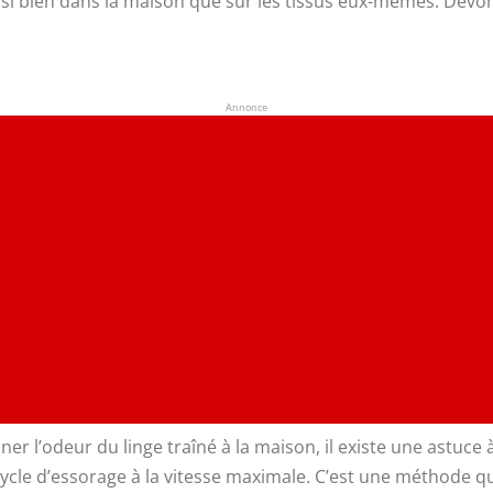
si bien dans la maison que sur les tissus eux-mêmes. Devon
Annonce
ner l’odeur du linge traîné à la maison, il existe une astuc
ycle d’essorage à la vitesse maximale. C’est une méthode q