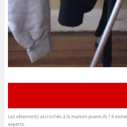
Les vêtements accrochés à la maison puent-ils ? Il exis
experts.