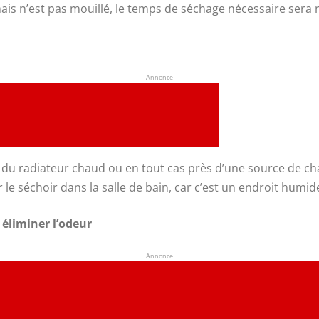
ais n’est pas mouillé, le temps de séchage nécessaire sera
Annonce
du radiateur chaud ou en tout cas près d’une source de chale
r le séchoir dans la salle de bain, car c’est un endroit humi
éliminer l’odeur
Annonce