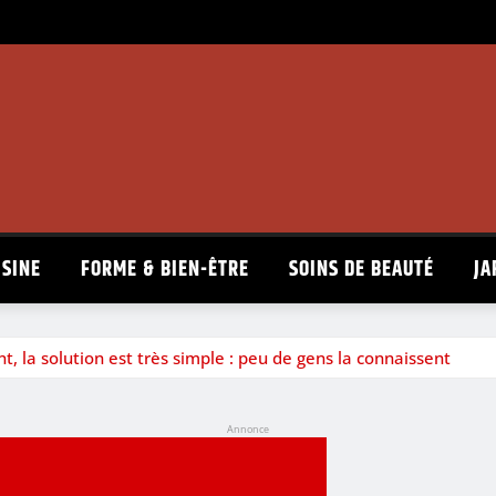
ISINE
FORME & BIEN-ÊTRE
SOINS DE BEAUTÉ
JA
t, la solution est très simple : peu de gens la connaissent
Annonce