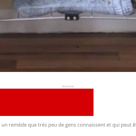
Annonce
te un remède que très peu de gens connaissent et qui peut ê