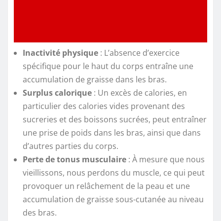
Inactivité physique
: L’absence d’exercice
spécifique pour le haut du corps entraîne une
accumulation de graisse dans les bras.
Surplus calorique
: Un excès de calories, en
particulier des calories vides provenant des
sucreries et des boissons sucrées, peut entraîner
une prise de poids dans les bras, ainsi que dans
d’autres parties du corps.
Perte de tonus musculaire
: À mesure que nous
vieillissons, nous perdons du muscle, ce qui peut
provoquer un relâchement de la peau et une
accumulation de graisse sous-cutanée au niveau
des bras.