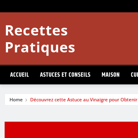
Skip
to
content
Recettes
Pratiques
ACCUEIL
ASTUCES ET CONSEILS
MAISON
CU
Home
Découvrez cette Astuce au Vinaigre pour Obtenir 