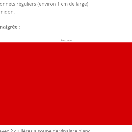
nnets réguliers (environ 1 cm de large).
amidon.
naigrée :
Annonce
vec 2 cuillères à soupe de vinaigre blanc.