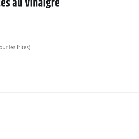
tes au Vinaigre
r les frites).