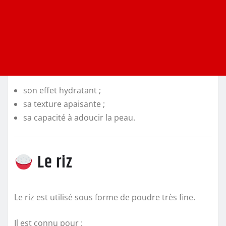
son effet hydratant ;
sa texture apaisante ;
sa capacité à adoucir la peau.
Le riz
Le riz est utilisé sous forme de poudre très fine.
Il est connu pour :