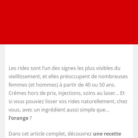
Les rides sont l’un des signes les plus visibles du
vieillissement, et elles préoccupent de nombreuses
femmes (et hommes) à partir de 40 ou 50 ans.
Crèmes hors de prix, injections, soins au laser… Et
si vous pouviez lisser vos rides naturellement, chez
vous, avec un ingrédient aussi simple que…
l’orange
?
Dans cet article complet, découvrez
une recette