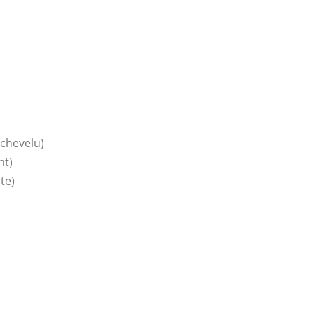
 chevelu)
nt)
te)