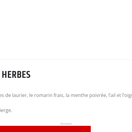
X HERBES
es de laurier, le romarin frais, la menthe poivrée, l’ail et l’o
ierge.
Annonce