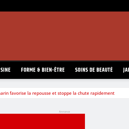
ISINE
FORME & BIEN-ÊTRE
SOINS DE BEAUTÉ
JA
arin favorise la repousse et stoppe la chute rapidement
Annonce