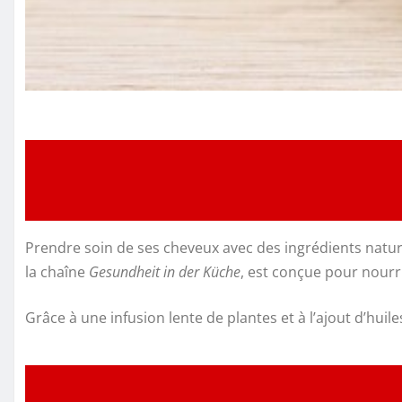
Prendre soin de ses cheveux avec des ingrédients nature
la chaîne
Gesundheit in der Küche
, est conçue pour nourri
Grâce à une infusion lente de plantes et à l’ajout d’huil