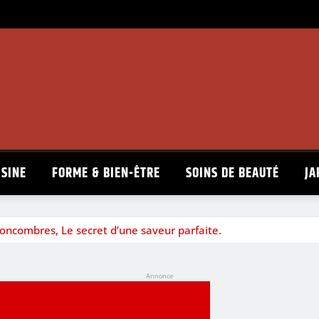
ISINE
FORME & BIEN-ÊTRE
SOINS DE BEAUTÉ
JA
concombres, Le secret d’une saveur parfaite.
Annonce