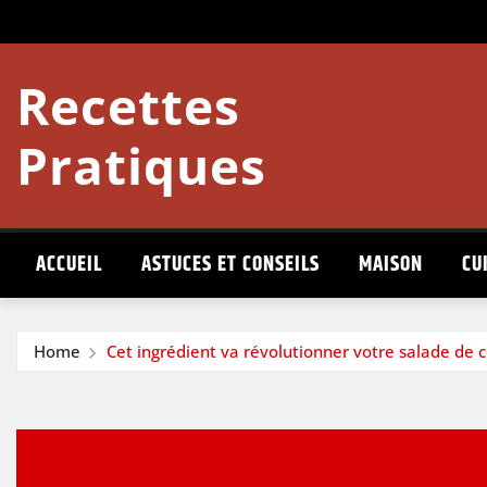
Skip
to
content
Recettes
Pratiques
ACCUEIL
ASTUCES ET CONSEILS
MAISON
CU
Home
Cet ingrédient va révolutionner votre salade de 