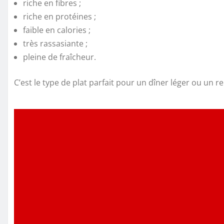
riche en fibres ;
riche en protéines ;
faible en calories ;
très rassasiante ;
pleine de fraîcheur.
C’est le type de plat parfait pour un dîner léger ou un 